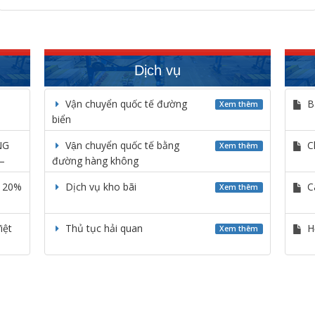
Dịch vụ
Vận chuyển quốc tế đường
Ba
Xem thêm
biển
NG
Vận chuyển quốc tế bằng
C
Xem thêm
–
đường hàng không
m 20%
Dịch vụ kho bãi
C
Xem thêm
iệt
Thủ tục hải quan
H
Xem thêm