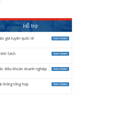
Hỗ trợ
́o giá tuyến quốc tế
Xem thêm
hính Sách
Xem thêm
ác điều khoản doanh nghiệp
Xem thêm
ệ thống tổng hợp
Xem thêm