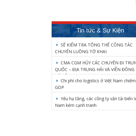
Tin tức & Sự Kiện
SẼ KIỂM TRA TỔNG THỂ CÔNG TÁC
CHUYỂN LUỒNG TỜ KHAI
CMA CGM HỦY CÁC CHUYẾN ĐI TRU
QUỐC – ĐỊA TRUNG HẢI VÀ VIỄN ĐÔNG 
BẮC ÂU
Chi phí cho logistics ở Việt Nam chiế
GDP
Yếu hạ tầng, các công ty vận tải biển V
Nam kém cạnh tranh