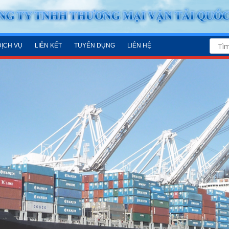
DỊCH VỤ
LIÊN KẾT
TUYỂN DỤNG
LIÊN HỆ