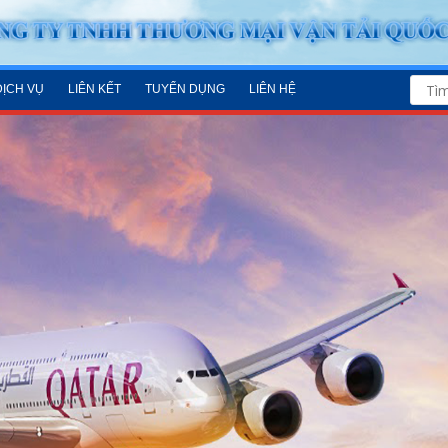
DỊCH VỤ
LIÊN KẾT
TUYỂN DỤNG
LIÊN HỆ