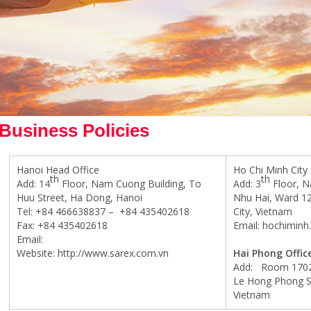
Business Policies
Hanoi Head Office
Ho Chi Minh City 
th
th
Add: 14
Floor, Nam Cuong Building, To
Add: 3
Floor, N
Huu Street, Ha Dong, Hanoi
Nhu Hai, Ward 12,
Tel: +84 466638837 – +84 435402618
City, Vietnam
Fax: +84 435402618
Email: hochiminh
Email:
info@sarex.com.vn
Website: http://www.sarex.com.vn
Hai Phong Offic
Add: Room 1702, 
Le Hong Phong St
Vietnam