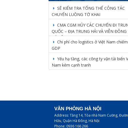
SẼ KIỂM TRA TỔNG THỂ CÔNG TÁC
CHUYỂN LUỒNG TỜ KHAI
CMA CGM HỦY CÁC CHUYẾN ĐI TRU
QUỐC – ĐỊA TRUNG HẢI VÀ VIỄN ĐÔNG 
BẮC ÂU
Chi phí cho logistics ở Việt Nam chiế
GDP
Yếu hạ tầng, các công ty vận tải biển V
Nam kém cạnh tranh
VĂN PHÒNG HÀ NỘI
Address:
Tầng 14, Tòa nhà Nam Cường, Đườn
Hữu, Quận Hà Đông, Hà Nội
Phone:
0936 166 266