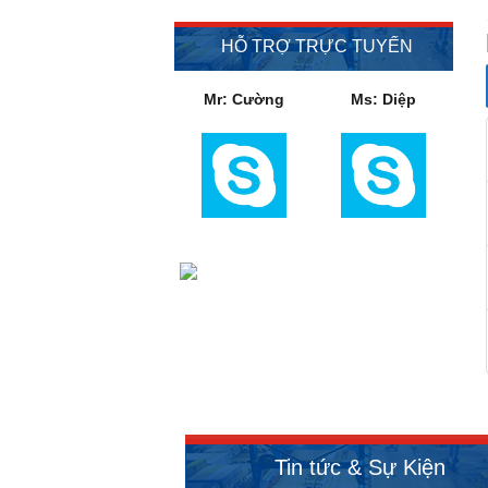
HỖ TRỢ TRỰC TUYẾN
Mr: Cường
Ms: Diệp
Tin tức & Sự Kiện