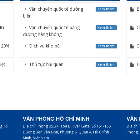
Vận chuyển quốc tế đường
Ba
Xem thêm
biển
NG
Vận chuyển quốc tế bằng
C
Xem thêm
–
đường hàng không
m 20%
Dịch vụ kho bãi
C
Xem thêm
iệt
Thủ tục hải quan
H
Xem thêm
VĂN PHÒNG HỒ CHÍ MINH
VĂN 
g Tố
Địa chỉ:
Phòng 05.34, Toà B River Gate, Số 151-155
Địa chỉ
Đường Bến Vân Đồn, Phường 6, Quận 4, Hồ Chính
Phong, 
Minh, Việt Nam