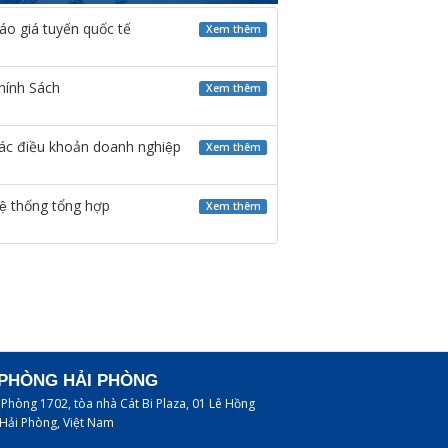
́o giá tuyến quốc tế
Xem thêm
hính Sách
Xem thêm
ác điều khoản doanh nghiệp
Xem thêm
ệ thống tổng hợp
Xem thêm
PHÒNG HẢI PHÒNG
: Phòng 1702, tòa nhà Cát Bi Plaza, 01 Lê Hồng
Hải Phòng, Việt Nam